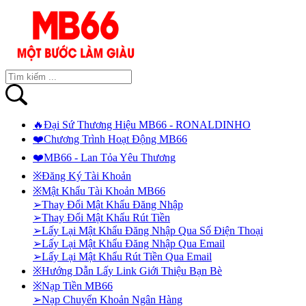
🔥Đại Sứ Thương Hiệu MB66 - RONALDINHO
❤️Chương Trình Hoạt Động MB66
❤️MB66 - Lan Tỏa Yêu Thương
※Đăng Ký Tài Khoản
※Mật Khẩu Tài Khoản MB66
➢Thay Đổi Mật Khẩu Đăng Nhập
➢Thay Đổi Mật Khẩu Rút Tiền
➢Lấy Lại Mật Khẩu Đăng Nhập Qua Số Điện Thoại
➢Lấy Lại Mật Khẩu Đăng Nhập Qua Email
➢Lấy Lại Mật Khẩu Rút Tiền Qua Email
※Hướng Dẫn Lấy Link Giới Thiệu Bạn Bè
※Nạp Tiền MB66
➢Nạp Chuyển Khoản Ngân Hàng