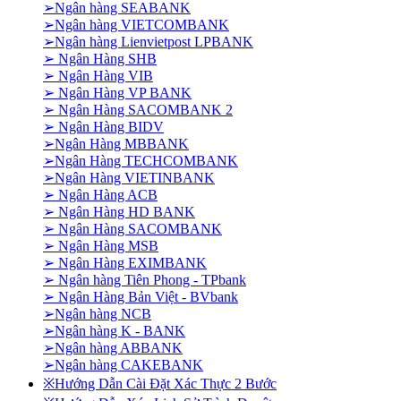
➢Ngân hàng SEABANK
➢Ngân hàng VIETCOMBANK
➢Ngân hàng Lienvietpost LPBANK
➢ Ngân Hàng SHB
➢ Ngân Hàng VIB
➢ Ngân Hàng VP BANK
➢ Ngân Hàng SACOMBANK 2
➢ Ngân Hàng BIDV
➢Ngân Hàng MBBANK
➢Ngân Hàng TECHCOMBANK
➢Ngân Hàng VIETINBANK
➢ Ngân Hàng ACB
➢ Ngân Hàng HD BANK
➢ Ngân Hàng SACOMBANK
➢ Ngân Hàng MSB
➢ Ngân Hàng EXIMBANK
➢ Ngân hàng Tiên Phong - TPbank
➢ Ngân Hàng Bản Việt - BVbank
➢Ngân hàng NCB
➢Ngân hàng K - BANK
➢Ngân hàng ABBANK
➢Ngân hàng CAKEBANK
※Hướng Dẫn Cài Đặt Xác Thực 2 Bước