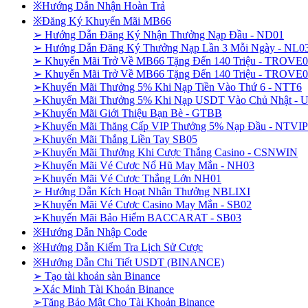
※Hướng Dẫn Nhận Hoàn Trả
※Đăng Ký Khuyến Mãi MB66
➢ Hướng Dẫn Đăng Ký Nhận Thưởng Nạp Đầu - ND01
➢ Hướng Dẫn Đăng Ký Thưởng Nạp Lần 3 Mỗi Ngày - NL0
➢ Khuyến Mãi Trở Về MB66 Tặng Đến 140 Triệu - TROVE
➢ Khuyến Mãi Trở Về MB66 Tặng Đến 140 Triệu - TROVE
➢Khuyến Mãi Thưởng 5% Khi Nạp Tiền Vào Thứ 6 - NTT6
➢Khuyến Mãi Thưởng 5% Khi Nạp USDT Vào Chủ Nhật - 
➢Khuyến Mãi Giới Thiệu Bạn Bè - GTBB
➢Khuyến Mãi Thăng Cấp VIP Thưởng 5% Nạp Đầu - NTVI
➢Khuyến Mãi Thắng Liền Tay SB05
➢Khuyến Mãi Thưởng Khi Cược Thắng Casino - CSNWIN
➢Khuyến Mãi Vé Cược Nổ Hũ May Mắn - NH03
➢Khuyến Mãi Vé Cược Thắng Lớn NH01
➢ Hướng Dẫn Kích Hoạt Nhân Thưởng NBLIXI
➢Khuyến Mãi Vé Cược Casino May Mắn - SB02
➢Khuyến Mãi Bảo Hiểm BACCARAT - SB03
※Hướng Dẫn Nhập Code
※Hướng Dẫn Kiểm Tra Lịch Sử Cược
※Hướng Dẫn Chi Tiết USDT (BINANCE)
➢ Tạo tài khoản sàn Binance
➢Xác Minh Tài Khoản Binance
➢Tăng Bảo Mật Cho Tài Khoản Binance