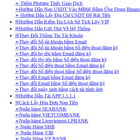
➢ Thêm Phương Thức Giao Dịch
➢Hướng Dẫn Nạp USDT Vào MB66 Bằng Ứng Dụng Binan
➢ Hướng Dẫn Lấy Địa Chỉ USDT Để Rút Tiền
※Hướng Dẫn Kiểm Tra Lịch Sử Tích Lũy VIP
※Hướng Dẫn Gửi Thư Về Hệ Thống
※Thay Đổi Thông Tin Tài Khoản
➢Thay đổi Số tài khoản bằng Email
➢Thay đổi Số tài khoản bằng Số điện thoại đăng ký
➢Thay đổi họ tên bằng Email đăng ký
➢Thay đổi Họ tên bằng Số điện thoại đăng ký
➢Thay đổi Số điện thoại bằng Email đăng ký
➢Thay đổi Số điện thoại bằng Số điện thoại đăng ký
➢Thay đổi Email bằng Email đăng ký
➢Thay đổi Email bằng Số điện thoại đăng ký
➢Thay đổi ngày sinh bằng cách tải hình ảnh
※Hướng Dẫn Tải APP 1.1.1.1
※Cách Lấy Hóa Đơn Nạp Tiền
➢Ngân hàng SEABANK
➢Ngân hàng VIETCOMBANK
➢Ngân hàng Lienvietpost LPBANK
➢ Ngân Hàng SHB
➢ Ngân Hàng VIB
➢ Ngân Hàng VP BANK