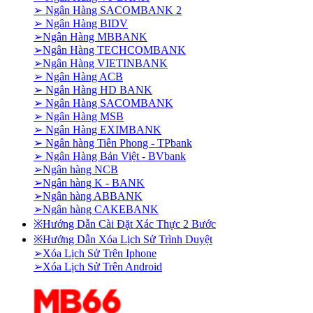
➢ Ngân Hàng SACOMBANK 2
➢ Ngân Hàng BIDV
➢Ngân Hàng MBBANK
➢Ngân Hàng TECHCOMBANK
➢Ngân Hàng VIETINBANK
➢ Ngân Hàng ACB
➢ Ngân Hàng HD BANK
➢ Ngân Hàng SACOMBANK
➢ Ngân Hàng MSB
➢ Ngân Hàng EXIMBANK
➢ Ngân hàng Tiên Phong - TPbank
➢ Ngân Hàng Bản Việt - BVbank
➢Ngân hàng NCB
➢Ngân hàng K - BANK
➢Ngân hàng ABBANK
➢Ngân hàng CAKEBANK
※Hướng Dẫn Cài Đặt Xác Thực 2 Bước
※Hướng Dẫn Xóa Lịch Sử Trình Duyệt
➢Xóa Lịch Sử Trên Iphone
➢Xóa Lịch Sử Trên Android