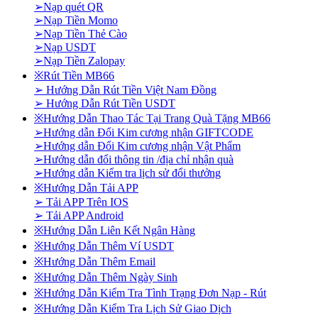
➢Nạp quét QR
➢Nạp Tiền Momo
➢Nạp Tiền Thẻ Cào
➢Nạp USDT
➢Nạp Tiền Zalopay
※Rút Tiền MB66
➢ Hướng Dẫn Rút Tiền Việt Nam Đồng
➢ Hướng Dẫn Rút Tiền USDT
※Hướng Dẫn Thao Tác Tại Trang Quà Tặng MB66
➢Hướng dẫn Đổi Kim cương nhận GIFTCODE
➢Hướng dẫn Đổi Kim cương nhận Vật Phẩm
➢Hướng dẫn đổi thông tin /địa chỉ nhận quà
➢Hướng dẫn Kiểm tra lịch sử đổi thưởng
※Hướng Dẫn Tải APP
➢ Tải APP Trên IOS
➢ Tải APP Android
※Hướng Dẫn Liên Kết Ngân Hàng
※Hướng Dẫn Thêm Ví USDT
※Hướng Dẫn Thêm Email
※Hướng Dẫn Thêm Ngày Sinh
※Hướng Dẫn Kiểm Tra Tình Trạng Đơn Nạp - Rút
※Hướng Dẫn Kiểm Tra Lịch Sử Giao Dịch