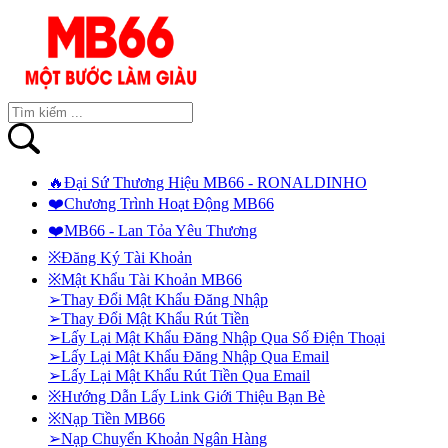
🔥Đại Sứ Thương Hiệu MB66 - RONALDINHO
❤️Chương Trình Hoạt Động MB66
❤️MB66 - Lan Tỏa Yêu Thương
※Đăng Ký Tài Khoản
※Mật Khẩu Tài Khoản MB66
➢Thay Đổi Mật Khẩu Đăng Nhập
➢Thay Đổi Mật Khẩu Rút Tiền
➢Lấy Lại Mật Khẩu Đăng Nhập Qua Số Điện Thoại
➢Lấy Lại Mật Khẩu Đăng Nhập Qua Email
➢Lấy Lại Mật Khẩu Rút Tiền Qua Email
※Hướng Dẫn Lấy Link Giới Thiệu Bạn Bè
※Nạp Tiền MB66
➢Nạp Chuyển Khoản Ngân Hàng