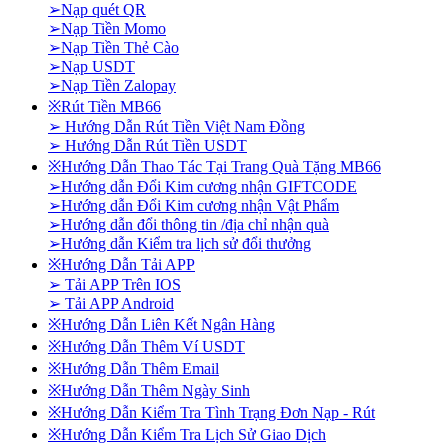
➢Nạp quét QR
➢Nạp Tiền Momo
➢Nạp Tiền Thẻ Cào
➢Nạp USDT
➢Nạp Tiền Zalopay
※Rút Tiền MB66
➢ Hướng Dẫn Rút Tiền Việt Nam Đồng
➢ Hướng Dẫn Rút Tiền USDT
※Hướng Dẫn Thao Tác Tại Trang Quà Tặng MB66
➢Hướng dẫn Đổi Kim cương nhận GIFTCODE
➢Hướng dẫn Đổi Kim cương nhận Vật Phẩm
➢Hướng dẫn đổi thông tin /địa chỉ nhận quà
➢Hướng dẫn Kiểm tra lịch sử đổi thưởng
※Hướng Dẫn Tải APP
➢ Tải APP Trên IOS
➢ Tải APP Android
※Hướng Dẫn Liên Kết Ngân Hàng
※Hướng Dẫn Thêm Ví USDT
※Hướng Dẫn Thêm Email
※Hướng Dẫn Thêm Ngày Sinh
※Hướng Dẫn Kiểm Tra Tình Trạng Đơn Nạp - Rút
※Hướng Dẫn Kiểm Tra Lịch Sử Giao Dịch