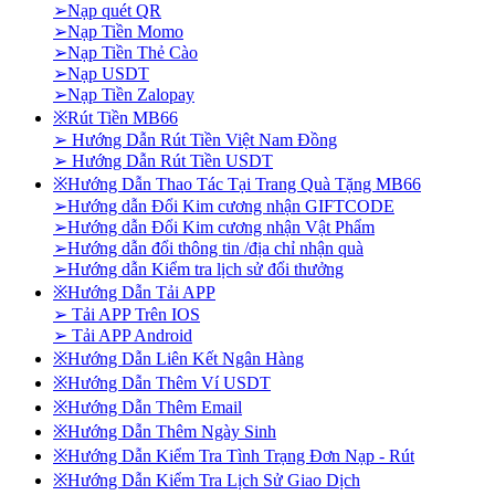
➢Nạp quét QR
➢Nạp Tiền Momo
➢Nạp Tiền Thẻ Cào
➢Nạp USDT
➢Nạp Tiền Zalopay
※Rút Tiền MB66
➢ Hướng Dẫn Rút Tiền Việt Nam Đồng
➢ Hướng Dẫn Rút Tiền USDT
※Hướng Dẫn Thao Tác Tại Trang Quà Tặng MB66
➢Hướng dẫn Đổi Kim cương nhận GIFTCODE
➢Hướng dẫn Đổi Kim cương nhận Vật Phẩm
➢Hướng dẫn đổi thông tin /địa chỉ nhận quà
➢Hướng dẫn Kiểm tra lịch sử đổi thưởng
※Hướng Dẫn Tải APP
➢ Tải APP Trên IOS
➢ Tải APP Android
※Hướng Dẫn Liên Kết Ngân Hàng
※Hướng Dẫn Thêm Ví USDT
※Hướng Dẫn Thêm Email
※Hướng Dẫn Thêm Ngày Sinh
※Hướng Dẫn Kiểm Tra Tình Trạng Đơn Nạp - Rút
※Hướng Dẫn Kiểm Tra Lịch Sử Giao Dịch