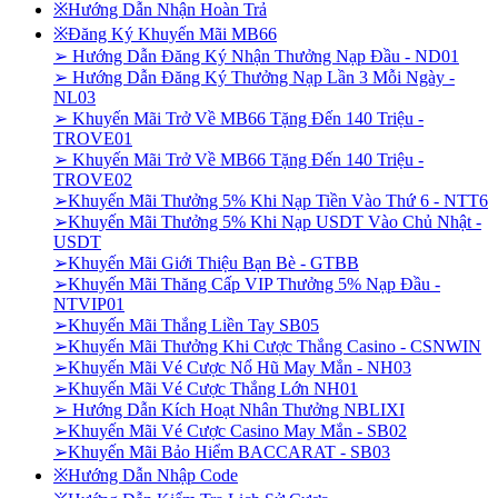
※Hướng Dẫn Nhận Hoàn Trả
※Đăng Ký Khuyến Mãi MB66
➢ Hướng Dẫn Đăng Ký Nhận Thưởng Nạp Đầu - ND01
➢ Hướng Dẫn Đăng Ký Thưởng Nạp Lần 3 Mỗi Ngày -
NL03
➢ Khuyến Mãi Trở Về MB66 Tặng Đến 140 Triệu -
TROVE01
➢ Khuyến Mãi Trở Về MB66 Tặng Đến 140 Triệu -
TROVE02
➢Khuyến Mãi Thưởng 5% Khi Nạp Tiền Vào Thứ 6 - NTT6
➢Khuyến Mãi Thưởng 5% Khi Nạp USDT Vào Chủ Nhật -
USDT
➢Khuyến Mãi Giới Thiệu Bạn Bè - GTBB
➢Khuyến Mãi Thăng Cấp VIP Thưởng 5% Nạp Đầu -
NTVIP01
➢Khuyến Mãi Thắng Liền Tay SB05
➢Khuyến Mãi Thưởng Khi Cược Thắng Casino - CSNWIN
➢Khuyến Mãi Vé Cược Nổ Hũ May Mắn - NH03
➢Khuyến Mãi Vé Cược Thắng Lớn NH01
➢ Hướng Dẫn Kích Hoạt Nhân Thưởng NBLIXI
➢Khuyến Mãi Vé Cược Casino May Mắn - SB02
➢Khuyến Mãi Bảo Hiểm BACCARAT - SB03
※Hướng Dẫn Nhập Code