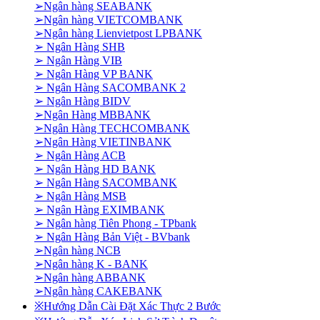
➢Ngân hàng SEABANK
➢Ngân hàng VIETCOMBANK
➢Ngân hàng Lienvietpost LPBANK
➢ Ngân Hàng SHB
➢ Ngân Hàng VIB
➢ Ngân Hàng VP BANK
➢ Ngân Hàng SACOMBANK 2
➢ Ngân Hàng BIDV
➢Ngân Hàng MBBANK
➢Ngân Hàng TECHCOMBANK
➢Ngân Hàng VIETINBANK
➢ Ngân Hàng ACB
➢ Ngân Hàng HD BANK
➢ Ngân Hàng SACOMBANK
➢ Ngân Hàng MSB
➢ Ngân Hàng EXIMBANK
➢ Ngân hàng Tiên Phong - TPbank
➢ Ngân Hàng Bản Việt - BVbank
➢Ngân hàng NCB
➢Ngân hàng K - BANK
➢Ngân hàng ABBANK
➢Ngân hàng CAKEBANK
※Hướng Dẫn Cài Đặt Xác Thực 2 Bước